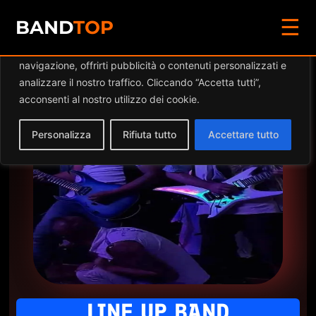
☰
Diamo valore alla tua privacy
BAND
TOP
Utilizziamo i cookie per migliorare la tua esperienza di
navigazione, offrirti pubblicità o contenuti personalizzati e
Desmo 16
analizzare il nostro traffico. Cliccando “Accetta tutti”,
acconsenti al nostro utilizzo dei cookie.
Personalizza
Rifiuta tutto
Accettare tutto
LINE UP BAND