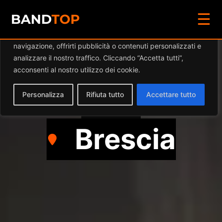
☰
Diamo valore alla tua privacy
BAND
TOP
Utilizziamo i cookie per migliorare la tua esperienza di
navigazione, offrirti pubblicità o contenuti personalizzati e
CISCO BAND
analizzare il nostro traffico. Cliccando “Accetta tutti”,
acconsenti al nostro utilizzo dei cookie.
Pop
Personalizza
Rifiuta tutto
Accettare tutto
Brescia