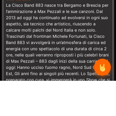
La Cisco Band 883 nasce tra Bergamo e Brescia per
l’ammirazione a Max Pezzali e le sue canzoni. ​Dal
2013 ad oggi ha continuato ad evolversi in ogni suo
aspetto, sia tecnico che artistico, riuscendo a
calcare molti palchi del Nord Italia e non solo.
Trascinati dal frontman Michele Fortunati, la Cisco
Band 883 vi avvolgerà in un’atmosfera di carica ed
energia con uno spettacolo di una durata di circa 2
ore, nelle quali verranno riproposti i più celebri brani
di Max Pezzali – 883 dagli inizi della sua carriera ad
oggi: Hanno ucciso l’uomo ragno, Nord Sud Ovest
Est, Gli anni fino ai singoli più recenti. Lo Spettacolo,
preparato con cura, vi immergerà in uno Show che si
rinnova di volta in volta grazie alla grande
professionalità dei cinque musicisti. Umiltà, simpatia
e divertimento allo stato puro sono le prerogative
del gruppo in ogni esibizione: che sia un piccolo
evento (pub, locale o cerimonia) o un grande