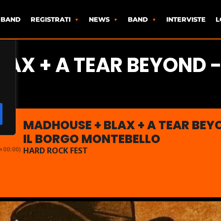
 BAND
REGISTRATI
NEWS
BAND
INTERVISTE
L
AX + A TEAR BEYOND - 
MADHOUSE + BLAX + A TEAR BEYO
IL BORGO MONTEBELLO
00:00)
HARD ROCK FEST