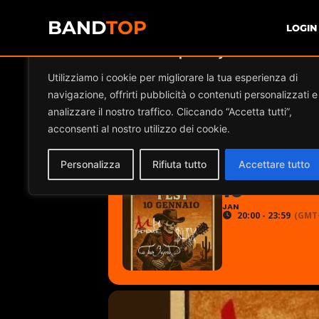
BAND
TOP
LOGIN
Diamo valore alla tua privacy
Utilizziamo i cookie per migliorare la tua esperienza di
MADHOUSE + BL
navigazione, offrirti pubblicità o contenuti personalizzati e
analizzare il nostro traffico. Cliccando “Accetta tutti”,
MONTEBELLO
acconsenti al nostro utilizzo dei cookie.
Personalizza
Rifiuta tutto
Accettare tutto
2026
10
JAN
20:00 - 23:59
(GMT+