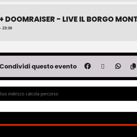
+ DOOMRAISER - LIVE IL BORGO MON
- 23:30
Condividi questo evento
MADHOUSE + BLAX + A TEAR BEYOND - LIVE IL BORGO MONTEBELLO [Q0T3I