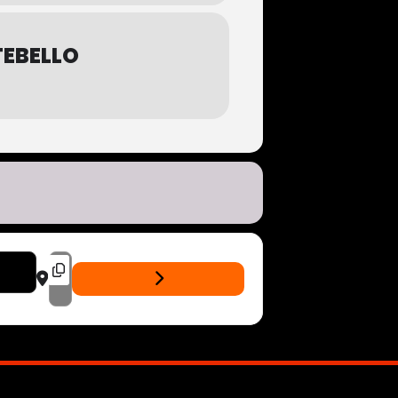
TEBELLO
KYJM]
DESTINATION ADDRESS - MADHOUSE + BLAX + A TEAR BEYOND - L