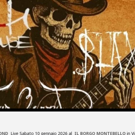
YOND
Live Sabato 10 gennaio 2026 al
IL BORGO MONTEBELLO
in V