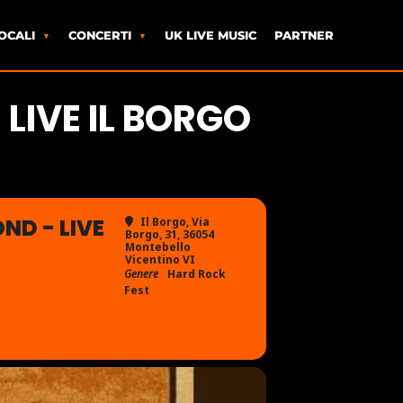
OCALI
CONCERTI
UK LIVE MUSIC
PARTNER
LIVE IL BORGO
ND - LIVE
Il Borgo
, Via
Borgo, 31, 36054
Montebello
Vicentino VI
Genere
Hard Rock
Fest