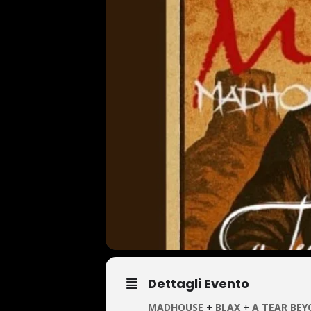
Dettagli Evento
MADHOUSE
+
BLAX
+
A TEAR BE