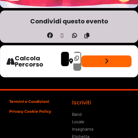
Condividi questo evento
ADDRESS - APPETITE - LIVE ARIZONA 66 [
DESTINATION ADDRESS - APPETITE 
Calcola
Percorso
Termini e Condizioni
Iscriviti
Privacy Cookie Policy
Band
Locale
Insegnante
Etichetta