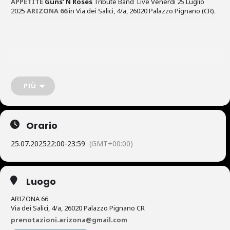
APPETITE
Guns’ N Roses
Tribute Band Live Venerdi 25 Luglio
2025
ARIZONA 66
in Via dei Salici, 4/a, 26020 Palazzo Pignano (CR).
PIÙ
Orario
25.07.2025
22:00
-
23:59
(GMT+00:00)
Luogo
ARIZONA 66
Via dei Salici, 4/a, 26020 Palazzo Pignano CR
prenotazioni.arizona@gmail.com