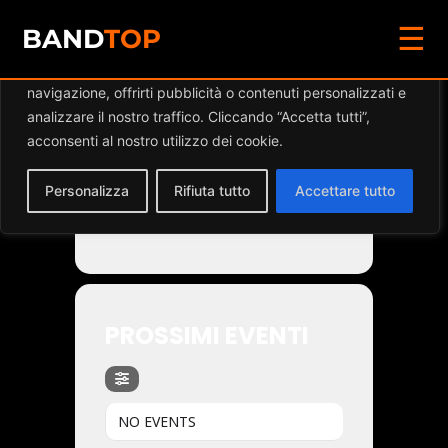
☰
Diamo valore alla tua privacy
BAND
TOP
Utilizziamo i cookie per migliorare la tua esperienza di
navigazione, offrirti pubblicità o contenuti personalizzati e
Events by Band
analizzare il nostro traffico. Cliccando “Accetta tutti”,
acconsenti al nostro utilizzo dei cookie.
Personalizza
Rifiuta tutto
Accettare tutto
UNDERCOVER
PROSSIMI EVENTI
NO EVENTS