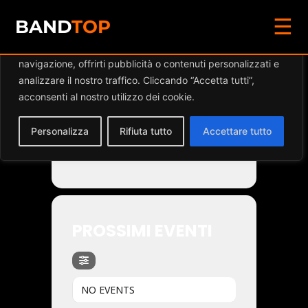
☰
Diamo valore alla tua privacy
BAND
TOP
Utilizziamo i cookie per migliorare la tua esperienza di
navigazione, offrirti pubblicità o contenuti personalizzati e
Events by Band
analizzare il nostro traffico. Cliccando “Accetta tutti”,
acconsenti al nostro utilizzo dei cookie.
Personalizza
Rifiuta tutto
Accettare tutto
HOSTYLER
PROSSIMI EVENTI
NO EVENTS