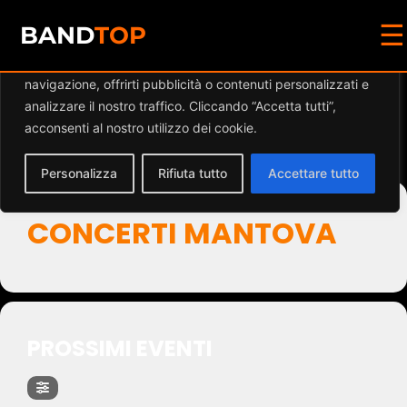
☰
Diamo valore alla tua privacy
BAND
TOP
Utilizziamo i cookie per migliorare la tua esperienza di
navigazione, offrirti pubblicità o contenuti personalizzati e
Events by Event Type
analizzare il nostro traffico. Cliccando “Accetta tutti”,
acconsenti al nostro utilizzo dei cookie.
2
Personalizza
Rifiuta tutto
Accettare tutto
CONCERTI MANTOVA
PROSSIMI EVENTI