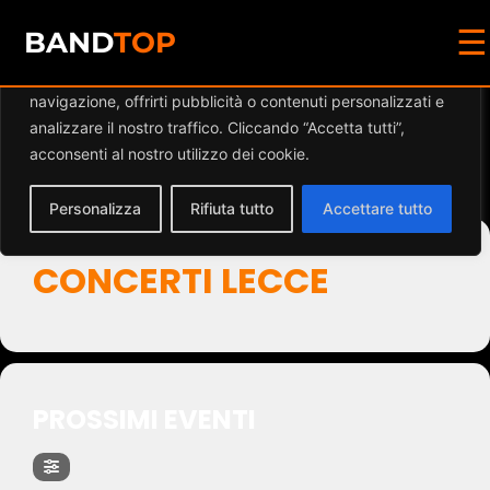
☰
Diamo valore alla tua privacy
BAND
TOP
Utilizziamo i cookie per migliorare la tua esperienza di
navigazione, offrirti pubblicità o contenuti personalizzati e
Events by Event Type
analizzare il nostro traffico. Cliccando “Accetta tutti”,
acconsenti al nostro utilizzo dei cookie.
2
Personalizza
Rifiuta tutto
Accettare tutto
CONCERTI LECCE
PROSSIMI EVENTI