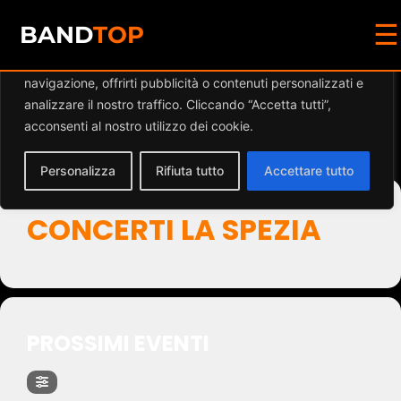
☰
Diamo valore alla tua privacy
BAND
TOP
Utilizziamo i cookie per migliorare la tua esperienza di
navigazione, offrirti pubblicità o contenuti personalizzati e
Events by Event Type
analizzare il nostro traffico. Cliccando “Accetta tutti”,
acconsenti al nostro utilizzo dei cookie.
2
Personalizza
Rifiuta tutto
Accettare tutto
CONCERTI LA SPEZIA
PROSSIMI EVENTI