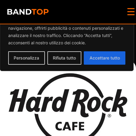
☰
Diamo valore alla tua privacy
BAND
TOP
Utilizziamo i cookie per migliorare la tua esperienza di
navigazione, offrirti pubblicità o contenuti personalizzati e
Events by this
analizzare il nostro traffico. Cliccando “Accetta tutti”,
acconsenti al nostro utilizzo dei cookie.
organizer
Personalizza
Rifiuta tutto
Accettare tutto