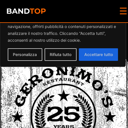
☰
Diamo valore alla tua privacy
BAND
TOP
Utilizziamo i cookie per migliorare la tua esperienza di
navigazione, offrirti pubblicità o contenuti personalizzati e
Events by this
analizzare il nostro traffico. Cliccando “Accetta tutti”,
acconsenti al nostro utilizzo dei cookie.
organizer
Personalizza
Rifiuta tutto
Accettare tutto