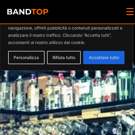
☰
Diamo valore alla tua privacy
BAND
TOP
Utilizziamo i cookie per migliorare la tua esperienza di
navigazione, offrirti pubblicità o contenuti personalizzati e
Events by this
analizzare il nostro traffico. Cliccando “Accetta tutti”,
acconsenti al nostro utilizzo dei cookie.
organizer
Personalizza
Rifiuta tutto
Accettare tutto