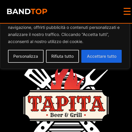
☰
Diamo valore alla tua privacy
BAND
TOP
Utilizziamo i cookie per migliorare la tua esperienza di
navigazione, offrirti pubblicità o contenuti personalizzati e
Events at this location
analizzare il nostro traffico. Cliccando “Accetta tutti”,
acconsenti al nostro utilizzo dei cookie.
Personalizza
Rifiuta tutto
Accettare tutto