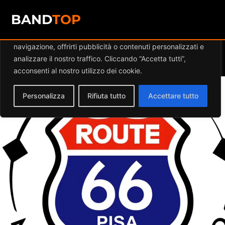
Diamo valore alla tua privacy
BAND
TOP
Utilizziamo i cookie per migliorare la tua esperienza di
navigazione, offrirti pubblicità o contenuti personalizzati e
Events at this location
analizzare il nostro traffico. Cliccando “Accetta tutti”,
acconsenti al nostro utilizzo dei cookie.
Personalizza
Rifiuta tutto
Accettare tutto