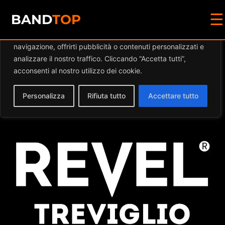
☰
Diamo valore alla tua privacy
BAND
TOP
Utilizziamo i cookie per migliorare la tua esperienza di
navigazione, offrirti pubblicità o contenuti personalizzati e
Events at this location
analizzare il nostro traffico. Cliccando “Accetta tutti”,
acconsenti al nostro utilizzo dei cookie.
Personalizza
Rifiuta tutto
Accettare tutto