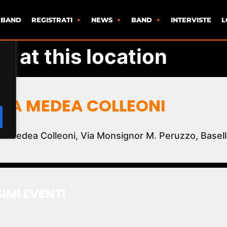
 BAND
REGISTRATI
NEWS
BAND
INTERVISTE
L
s at this location
ZZA MEDEA COLLEONI
a Medea Colleoni, Via Monsignor M. Peruzzo, Basell
IMI EVENTI