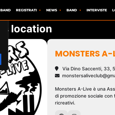
 BAND
REGISTRATI
NEWS
BAND
INTERVISTE
L
is location
MONSTERS A-L
Via Dino Saccenti, 33,
monstersaliveclub@gma
Monsters A-Live è una Ass
di promozione sociale con fi
ricreativi.