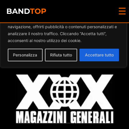
☰
Diamo valore alla tua privacy
BAND
TOP
Utilizziamo i cookie per migliorare la tua esperienza di
navigazione, offrirti pubblicità o contenuti personalizzati e
Events at this location
analizzare il nostro traffico. Cliccando “Accetta tutti”,
acconsenti al nostro utilizzo dei cookie.
Personalizza
Rifiuta tutto
Accettare tutto