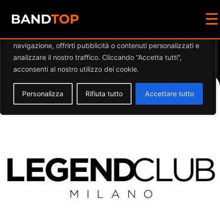
☰
Diamo valore alla tua privacy
BAND
TOP
Utilizziamo i cookie per migliorare la tua esperienza di
navigazione, offrirti pubblicità o contenuti personalizzati e
Events at this location
analizzare il nostro traffico. Cliccando “Accetta tutti”,
acconsenti al nostro utilizzo dei cookie.
Personalizza
Rifiuta tutto
Accettare tutto