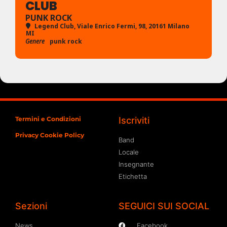
CLUB
PUNK ROCK
Legend Club
, Viale Enrico Fermi, 98, 20161 Milano
MI
Genere
punk rock
Termini e Condizioni
Iscriviti
Privacy Cookie Policy
Band
Locale
Insegnante
Etichetta
Sezioni
SEGUICI SUI SOCIAL
News
Facebook