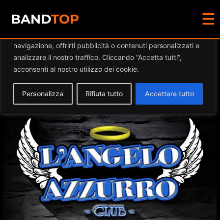
☰
Diamo valore alla tua privacy
BAND
TOP
Utilizziamo i cookie per migliorare la tua esperienza di
navigazione, offrirti pubblicità o contenuti personalizzati e
Events at this location
analizzare il nostro traffico. Cliccando “Accetta tutti”,
acconsenti al nostro utilizzo dei cookie.
Personalizza
Rifiuta tutto
Accettare tutto