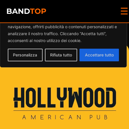
☰
Diamo valore alla tua privacy
BAND
TOP
Utilizziamo i cookie per migliorare la tua esperienza di
navigazione, offrirti pubblicità o contenuti personalizzati e
Events at this location
analizzare il nostro traffico. Cliccando “Accetta tutti”,
acconsenti al nostro utilizzo dei cookie.
Personalizza
Rifiuta tutto
Accettare tutto