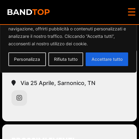
☰
Diamo valore alla tua privacy
BAND
TOP
Utilizziamo i cookie per migliorare la tua esperienza di
navigazione, offrirti pubblicità o contenuti personalizzati e
Events at this location
analizzare il nostro traffico. Cliccando “Accetta tutti”,
acconsenti al nostro utilizzo dei cookie.
Personalizza
Rifiuta tutto
Accettare tutto
EMPIRE FOOD & DRINK
Via 25 Aprile, Sarnonico, TN