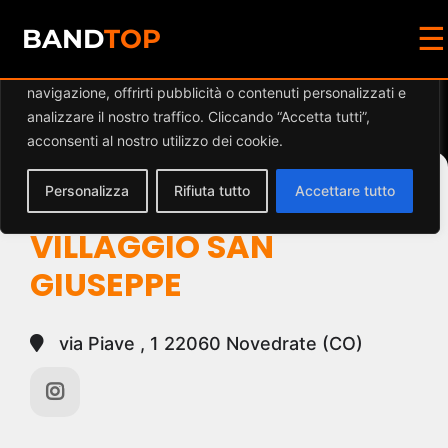
☰
Diamo valore alla tua privacy
BAND
TOP
Utilizziamo i cookie per migliorare la tua esperienza di
navigazione, offrirti pubblicità o contenuti personalizzati e
Events at this location
analizzare il nostro traffico. Cliccando “Accetta tutti”,
acconsenti al nostro utilizzo dei cookie.
Personalizza
Rifiuta tutto
Accettare tutto
CENTRO SOCIALE
VILLAGGIO SAN
GIUSEPPE
via Piave , 1 22060 Novedrate (CO)