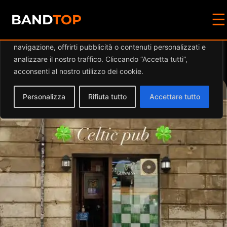
☰
Diamo valore alla tua privacy
BAND
TOP
Utilizziamo i cookie per migliorare la tua esperienza di
navigazione, offrirti pubblicità o contenuti personalizzati e
Events at this location
analizzare il nostro traffico. Cliccando “Accetta tutti”,
acconsenti al nostro utilizzo dei cookie.
Personalizza
Rifiuta tutto
Accettare tutto