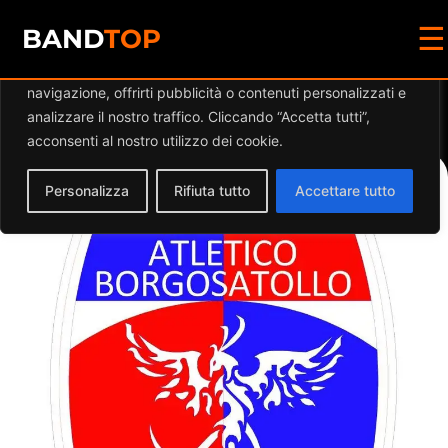
☰
Diamo valore alla tua privacy
BAND
TOP
Utilizziamo i cookie per migliorare la tua esperienza di
navigazione, offrirti pubblicità o contenuti personalizzati e
Events at this location
analizzare il nostro traffico. Cliccando “Accetta tutti”,
acconsenti al nostro utilizzo dei cookie.
Personalizza
Rifiuta tutto
Accettare tutto