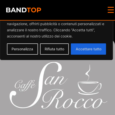
☰
Diamo valore alla tua privacy
BAND
TOP
Utilizziamo i cookie per migliorare la tua esperienza di
navigazione, offrirti pubblicità o contenuti personalizzati e
Events at this location
analizzare il nostro traffico. Cliccando “Accetta tutti”,
acconsenti al nostro utilizzo dei cookie.
Personalizza
Rifiuta tutto
Accettare tutto