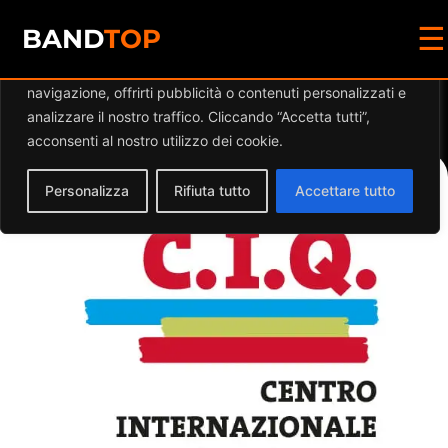
☰
Diamo valore alla tua privacy
BAND
TOP
Utilizziamo i cookie per migliorare la tua esperienza di
navigazione, offrirti pubblicità o contenuti personalizzati e
Events at this location
analizzare il nostro traffico. Cliccando “Accetta tutti”,
acconsenti al nostro utilizzo dei cookie.
Personalizza
Rifiuta tutto
Accettare tutto