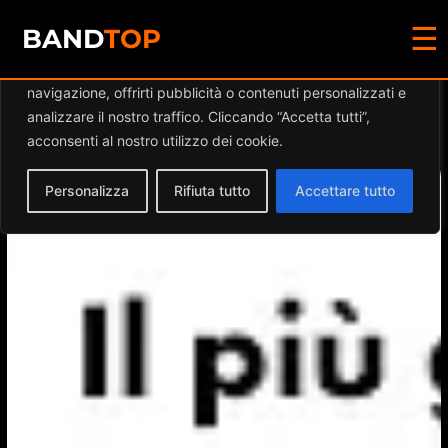
☰
Diamo valore alla tua privacy
BAND
TOP
Utilizziamo i cookie per migliorare la tua esperienza di
navigazione, offrirti pubblicità o contenuti personalizzati e
Events at this location
analizzare il nostro traffico. Cliccando “Accetta tutti”,
acconsenti al nostro utilizzo dei cookie.
Personalizza
Rifiuta tutto
Accettare tutto