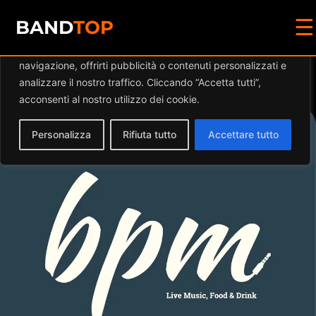
☰
Diamo valore alla tua privacy
BAND
TOP
Utilizziamo i cookie per migliorare la tua esperienza di
navigazione, offrirti pubblicità o contenuti personalizzati e
Events at this location
analizzare il nostro traffico. Cliccando “Accetta tutti”,
acconsenti al nostro utilizzo dei cookie.
Personalizza
Rifiuta tutto
Accettare tutto