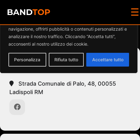
☰
Diamo valore alla tua privacy
BAND
TOP
Utilizziamo i cookie per migliorare la tua esperienza di
navigazione, offrirti pubblicità o contenuti personalizzati e
Events at this location
analizzare il nostro traffico. Cliccando “Accetta tutti”,
acconsenti al nostro utilizzo dei cookie.
Personalizza
Rifiuta tutto
Accettare tutto
BOSCO DI PALO LAZIALE
Strada Comunale di Palo, 48, 00055
Ladispoli RM