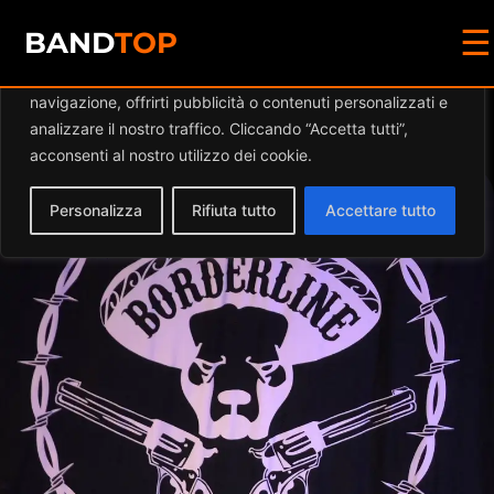
☰
Diamo valore alla tua privacy
BAND
TOP
Utilizziamo i cookie per migliorare la tua esperienza di
navigazione, offrirti pubblicità o contenuti personalizzati e
Events at this location
analizzare il nostro traffico. Cliccando “Accetta tutti”,
acconsenti al nostro utilizzo dei cookie.
Personalizza
Rifiuta tutto
Accettare tutto