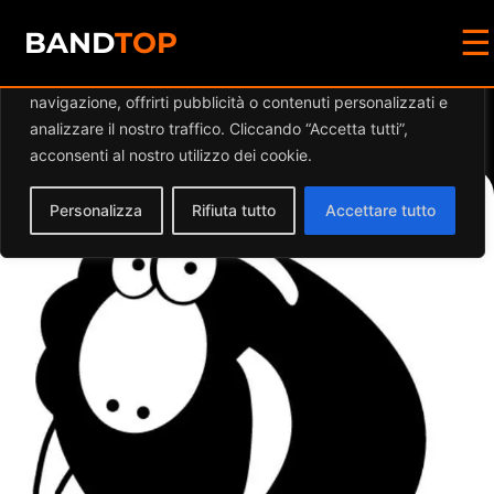
☰
Diamo valore alla tua privacy
BAND
TOP
Utilizziamo i cookie per migliorare la tua esperienza di
navigazione, offrirti pubblicità o contenuti personalizzati e
Events at this location
analizzare il nostro traffico. Cliccando “Accetta tutti”,
acconsenti al nostro utilizzo dei cookie.
Personalizza
Rifiuta tutto
Accettare tutto