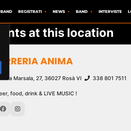
 BAND
REGISTRATI
NEWS
BAND
INTERVISTE
L
ents at this location
BIRRERIA ANIMA
Via Marsala, 27, 36027 Rosà VI
338 801 7511
eer, food, drink & LIVE MUSIC !