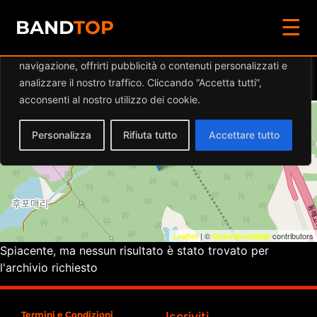
☰
Diamo valore alla tua privacy
BAND
TOP
Utilizziamo i cookie per migliorare la tua esperienza di
navigazione, offrirti pubblicità o contenuti personalizzati e
Eventi a
VILLA DAMIOLI
analizzare il nostro traffico. Cliccando “Accetta tutti”,
acconsenti al nostro utilizzo dei cookie.
+
Personalizza
Rifiuta tutto
Accettare tutto
−
| ©
contributors
Leaflet
OpenStreetMap
Spiacente, ma nessun risultato è stato trovato per
l'archivio richiesto
Termini e Condizioni
Iscriviti