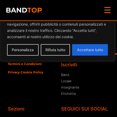
☰
Diamo valore alla tua privacy
BAND
TOP
Utilizziamo i cookie per migliorare la tua esperienza di
navigazione, offrirti pubblicità o contenuti personalizzati e
Eventi a
VICOLO SCHILKE
analizzare il nostro traffico. Cliccando “Accetta tutti”,
acconsenti al nostro utilizzo dei cookie.
Spiacente, ma nessun risultato è stato trovato per
l'archivio richiesto
Personalizza
Rifiuta tutto
Accettare tutto
Termini e Condizioni
Iscriviti
Privacy Cookie Policy
Band
Locale
Insegnante
Etichetta
Sezioni
SEGUICI SUI SOCIAL