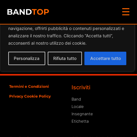
☰
Diamo valore alla tua privacy
BAND
TOP
Utilizziamo i cookie per migliorare la tua esperienza di
navigazione, offrirti pubblicità o contenuti personalizzati e
Eventi a
The Green Sheep
analizzare il nostro traffico. Cliccando “Accetta tutti”,
Gastro pub
acconsenti al nostro utilizzo dei cookie.
Spiacente, ma nessun risultato è stato trovato per
Personalizza
Rifiuta tutto
Accettare tutto
l'archivio richiesto
Termini e Condizioni
Iscriviti
Privacy Cookie Policy
Band
Locale
Insegnante
Etichetta