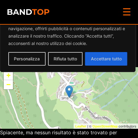
☰
Diamo valore alla tua privacy
BAND
TOP
Utilizziamo i cookie per migliorare la tua esperienza di
navigazione, offrirti pubblicità o contenuti personalizzati e
Eventi a
TEATRO
analizzare il nostro traffico. Cliccando “Accetta tutti”,
ORATORIO COSTA VALLE
acconsenti al nostro utilizzo dei cookie.
IMAGNA
Personalizza
Rifiuta tutto
Accettare tutto
+
−
| ©
contributors
Leaflet
OpenStreetMap
Spiacente, ma nessun risultato è stato trovato per