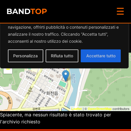
☰
Diamo valore alla tua privacy
BAND
TOP
Utilizziamo i cookie per migliorare la tua esperienza di
navigazione, offrirti pubblicità o contenuti personalizzati e
Eventi a
TEATRO
analizzare il nostro traffico. Cliccando “Accetta tutti”,
BOCCALEONE
acconsenti al nostro utilizzo dei cookie.
Personalizza
Rifiuta tutto
Accettare tutto
+
−
| ©
contributors
Leaflet
OpenStreetMap
Spiacente, ma nessun risultato è stato trovato per
l'archivio richiesto