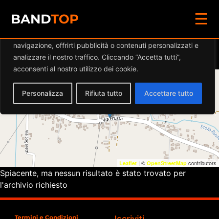
☰
Diamo valore alla tua privacy
BAND
TOP
Utilizziamo i cookie per migliorare la tua esperienza di
navigazione, offrirti pubblicità o contenuti personalizzati e
Eventi a
SHERWOOD PUB
analizzare il nostro traffico. Cliccando “Accetta tutti”,
acconsenti al nostro utilizzo dei cookie.
+
Personalizza
Rifiuta tutto
Accettare tutto
−
| ©
contributors
Leaflet
OpenStreetMap
Spiacente, ma nessun risultato è stato trovato per
l'archivio richiesto
Termini e Condizioni
Iscriviti