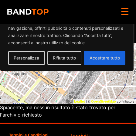
☰
Diamo valore alla tua privacy
BAND
TOP
Utilizziamo i cookie per migliorare la tua esperienza di
navigazione, offrirti pubblicità o contenuti personalizzati e
Eventi a
Rock’n Roll
analizzare il nostro traffico. Cliccando “Accetta tutti”,
acconsenti al nostro utilizzo dei cookie.
+
Personalizza
Rifiuta tutto
Accettare tutto
−
| ©
contributors
Leaflet
OpenStreetMap
Spiacente, ma nessun risultato è stato trovato per
l'archivio richiesto
Termini e Condizioni
Iscriviti