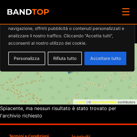
☰
Diamo valore alla tua privacy
BAND
TOP
Utilizziamo i cookie per migliorare la tua esperienza di
navigazione, offrirti pubblicità o contenuti personalizzati e
Eventi a
RETROSCENA
analizzare il nostro traffico. Cliccando “Accetta tutti”,
acconsenti al nostro utilizzo dei cookie.
+
Personalizza
Rifiuta tutto
Accettare tutto
−
| ©
contributors
Leaflet
OpenStreetMap
Spiacente, ma nessun risultato è stato trovato per
l'archivio richiesto
Termini e Condizioni
Iscriviti