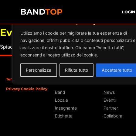
BAND
TOP
LOGIN
Diamo valore alla tua privacy
Eventi a
LA SOSTERIA
Utilizziamo i cookie per migliorare la tua esperienza di
navigazione, offrirti pubblicità o contenuti personalizzati e
Spiacente, ma nessun risultato è stato trovato per l'archivi
analizzare il nostro traffico. Cliccando “Accetta tutti”,
acconsenti al nostro utilizzo dei cookie.
Personalizza
Rifiuta tutto
Accettare tutto
Termini e Condizioni
Iscriviti
Sezioni
Privacy Cookie Policy
Band
News
Locale
Eventi
Insegnante
Partner
Etichetta
Collabora