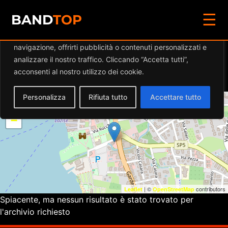
☰
Diamo valore alla tua privacy
BAND
TOP
Utilizziamo i cookie per migliorare la tua esperienza di
navigazione, offrirti pubblicità o contenuti personalizzati e
Eventi a
LA PACHECA
analizzare il nostro traffico. Cliccando “Accetta tutti”,
ROCK BAR
acconsenti al nostro utilizzo dei cookie.
Personalizza
Rifiuta tutto
Accettare tutto
+
−
| ©
contributors
Leaflet
OpenStreetMap
Spiacente, ma nessun risultato è stato trovato per
l'archivio richiesto