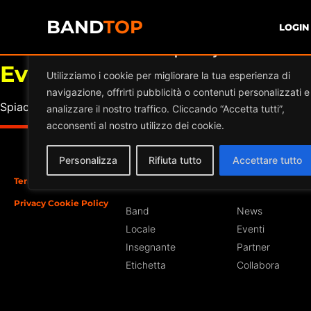
BAND
TOP
LOGIN
Diamo valore alla tua privacy
Eventi a
JAMBOREE AMER
Utilizziamo i cookie per migliorare la tua esperienza di
navigazione, offrirti pubblicità o contenuti personalizzati e
Spiacente, ma nessun risultato è stato trovato per l'archivi
analizzare il nostro traffico. Cliccando “Accetta tutti”,
acconsenti al nostro utilizzo dei cookie.
Personalizza
Rifiuta tutto
Accettare tutto
Termini e Condizioni
Iscriviti
Sezioni
Privacy Cookie Policy
Band
News
Locale
Eventi
Insegnante
Partner
Etichetta
Collabora