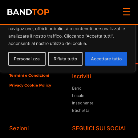
☰
Diamo valore alla tua privacy
BAND
TOP
Utilizziamo i cookie per migliorare la tua esperienza di
navigazione, offrirti pubblicità o contenuti personalizzati e
Eventi a
IN VINO VERITAS
analizzare il nostro traffico. Cliccando “Accetta tutti”,
acconsenti al nostro utilizzo dei cookie.
Spiacente, ma nessun risultato è stato trovato per
l'archivio richiesto
Personalizza
Rifiuta tutto
Accettare tutto
Termini e Condizioni
Iscriviti
Privacy Cookie Policy
Band
Locale
Insegnante
Etichetta
Sezioni
SEGUICI SUI SOCIAL