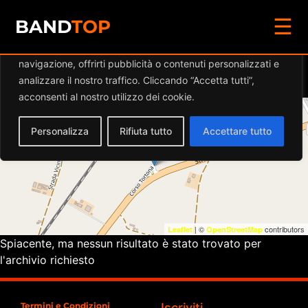
☰
Diamo valore alla tua privacy
BAND
TOP
Utilizziamo i cookie per migliorare la tua esperienza di
navigazione, offrirti pubblicità o contenuti personalizzati e
Eventi a
IL TIGLIO PUB
analizzare il nostro traffico. Cliccando “Accetta tutti”,
acconsenti al nostro utilizzo dei cookie.
+
Personalizza
Rifiuta tutto
Accettare tutto
−
| ©
contributors
Leaflet
OpenStreetMap
Spiacente, ma nessun risultato è stato trovato per
l'archivio richiesto
Termini e Condizioni
Iscriviti