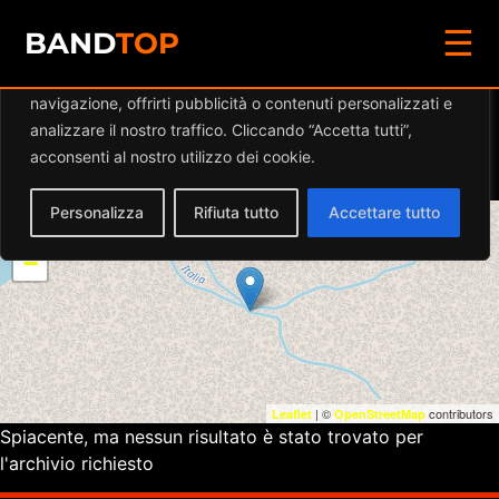
☰
Diamo valore alla tua privacy
BAND
TOP
Utilizziamo i cookie per migliorare la tua esperienza di
navigazione, offrirti pubblicità o contenuti personalizzati e
Eventi a
FESTA
analizzare il nostro traffico. Cliccando “Accetta tutti”,
PARTONALE
acconsenti al nostro utilizzo dei cookie.
Personalizza
Rifiuta tutto
Accettare tutto
+
−
| ©
contributors
Leaflet
OpenStreetMap
Spiacente, ma nessun risultato è stato trovato per
l'archivio richiesto