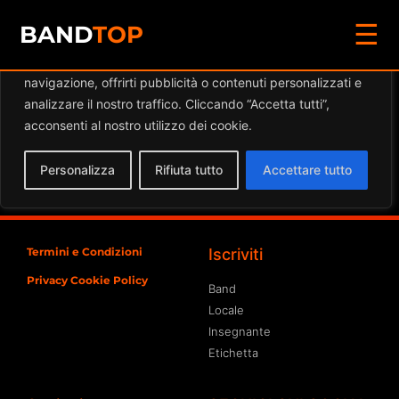
☰
Diamo valore alla tua privacy
BAND
TOP
Utilizziamo i cookie per migliorare la tua esperienza di
navigazione, offrirti pubblicità o contenuti personalizzati e
Eventi a
FESTA DI
analizzare il nostro traffico. Cliccando “Accetta tutti”,
SETTEMBRE
acconsenti al nostro utilizzo dei cookie.
Spiacente, ma nessun risultato è stato trovato per
Personalizza
Rifiuta tutto
Accettare tutto
l'archivio richiesto
Termini e Condizioni
Iscriviti
Privacy Cookie Policy
Band
Locale
Insegnante
Etichetta