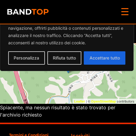
☰
Diamo valore alla tua privacy
BAND
TOP
Utilizziamo i cookie per migliorare la tua esperienza di
navigazione, offrirti pubblicità o contenuti personalizzati e
Eventi a
CONARY MOR
analizzare il nostro traffico. Cliccando “Accetta tutti”,
acconsenti al nostro utilizzo dei cookie.
+
Personalizza
Rifiuta tutto
Accettare tutto
−
| ©
contributors
Leaflet
OpenStreetMap
Spiacente, ma nessun risultato è stato trovato per
l'archivio richiesto
Termini e Condizioni
Iscriviti