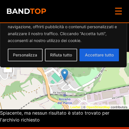
☰
Diamo valore alla tua privacy
BAND
TOP
Utilizziamo i cookie per migliorare la tua esperienza di
navigazione, offrirti pubblicità o contenuti personalizzati e
Eventi a
CAFÉ DEGLI
analizzare il nostro traffico. Cliccando “Accetta tutti”,
ARTISTI
acconsenti al nostro utilizzo dei cookie.
Personalizza
Rifiuta tutto
Accettare tutto
+
−
| ©
contributors
Leaflet
OpenStreetMap
Spiacente, ma nessun risultato è stato trovato per
l'archivio richiesto